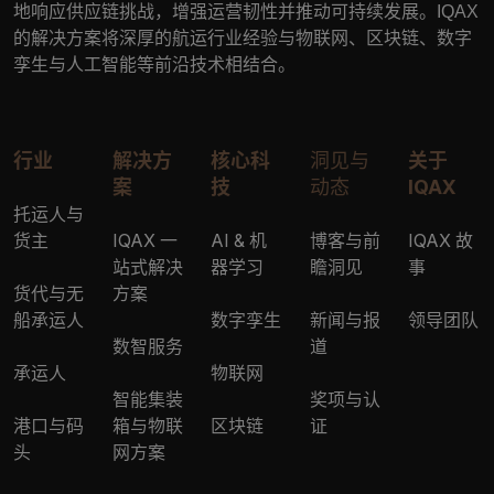
地响应供应链挑战，增强运营韧性并推动可持续发展。
IQAX
的解决方案将深厚的航运行业经验与物联网、区块链、数字
孪生与人工智能等前沿技术相结合。
行业
解决方
核心科
洞见与
关于
案
技
动态
IQAX
托运人与
货主
IQAX 一
AI & 机
博客与前
IQAX 故
站式解决
器学习
瞻洞见
事
货代与无
方案
船承运人
数字孪生
新闻与报
领导团队
数智服务
道
承运人
物联网
智能集装
奖项与认
港口与码
箱与物联
区块链
证
头
网方案