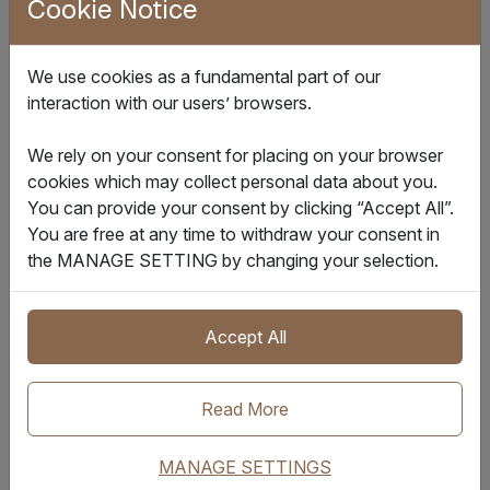
Cookie Notice
全链路数据贯通，为供应链的精细化管理提供强大支撑。
行稳致远，双方携手将持续推动智能物流成为TCL全球化征
程的核心引擎，共绘行业数字化新图景。
We use cookies as a fundamental part of our
interaction with our users’ browsers.
关于TCL
We rely on your consent for placing on your browser
TCL创立于1981年，前身为中国首批13家合资企业之一
cookies which may collect personal data about you.
「TTK家庭电器(惠州)有限公司」，最初从事磁带的生产制
You can provide your consent by clicking “Accept All”.
造，到布局智能终端产品以及新能源等领域，业务范围不断
You are free at any time to withdraw your consent in
拓展。2019年，TCL完成资产重组，拆分为TCL科技集团股
the MANAGE SETTING by changing your selection.
份有限公司（简称“TCL科技” ）和TCL实业控股股份有限公
司（简称“TCL实业”）。TCL实业聚焦智能终端产品及服
务，旨在以全品类智慧科技产品服务全球用户。
Accept All
关于IQAX
Read More
IQAX是一家国际信息科技公司，基于区块链、物联网、数字
孪生以及人工智能构建的强大数字基础，以研发智能解决方
MANAGE SETTINGS
案来推动行业向前发展，促进海量数据的存取，并对供应链