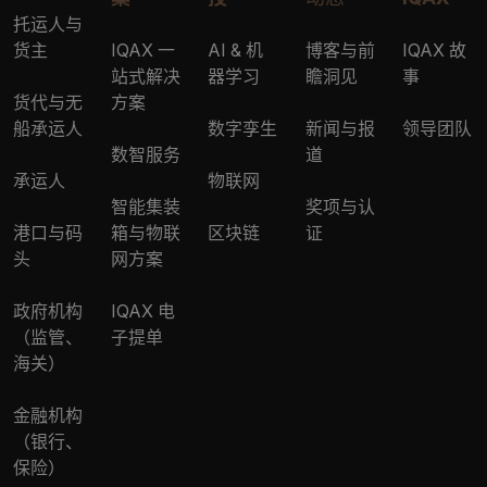
托运人与
货主
IQAX 一
AI & 机
博客与前
IQAX 故
站式解决
器学习
瞻洞见
事
货代与无
方案
船承运人
数字孪生
新闻与报
领导团队
数智服务
道
承运人
物联网
智能集装
奖项与认
港口与码
箱与物联
区块链
证
头
网方案
政府机构
IQAX 电
（监管、
子提单
海关）
金融机构
（银行、
保险）