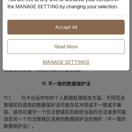
适用的数据保护法要求保留该等发布的个人数据。其中一些
the MANAGE SETTING by changing your selection.
发布的个人数据可保留在系统备份中，直至系统备份到期，
不迟于协议终止后120天。
Accept All
10. 更新
Read More
10.1 IQAX可根据使用条款不时修订本DPA。修订可能包
括对数据保护细节的更改，包括附件A中所述详细的技术和
MANAGE SETTINGS
组织安全措施。贵方可反对任何修订，如果反对被驳回，可
根据使用条款中规定的程序终止协议。
11. 不一致的数据保护法
11.1 与平台运作中的个人数据处理相关方面，不同司法
管辖区的适用的数据保护法可能存在冲突或不一致或不兼
容，或存在遵守一个司法管辖区的政府当局的合法请求可能
违反另一个司法管辖区适用的数据保护法的情形（不一致的
数据保护法）。