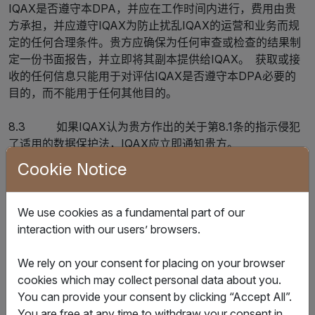
IQAX是否遵守本DPA，并应在工作时间内进行，费用由贵
方承担，并应遵守IQAX为防止扰乱IQAX的运营和业务而规
定的任何合理条件。贵方应确保为任何审查或检查的结果制
定一份书面报告，并立即将其副本提供给IQAX。 获取或接
收的任何信息只能用于对评估IQAX是否遵守本DPA必要的
目的，而不能用于任何其他目的。
8.3 如果IQAX认为贵方作出的关于第8.1条的指示侵犯
了适用的数据保护法，IQAX应立即通知贵方。
Cookie Notice
8.4 应要求，贵方应立即偿还IQAX因第8.1至8.3条项下
的任何信息或任何审查或检查要求而产生的任何和所有合理
费用。对于贵方（或贵方人员或审查员）违反第8.2条规定的
We use cookies as a fundamental part of our
情况，第4.2条规定的赔偿适用。
interaction with our users’ browsers.
9.返还或删除发布的个人数据
We rely on your consent for placing on your browser
cookies which may collect personal data about you.
9.1 协议终止后120天内，IQAX应（贵方可酌情决定）
You can provide your consent by clicking “Accept All”.
将发布的个人数据返还给贵方或删除发布的个人数据，除非
You are free at any time to withdraw your consent in