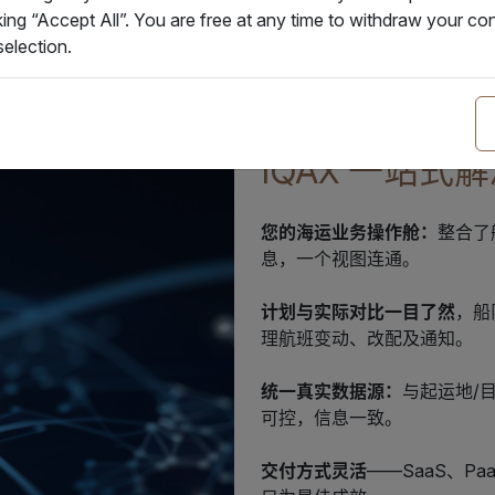
king “Accept All”. You are free at any time to withdraw your 
election.
IQAX 一站式
您的海运业务操作舱：
整合了
息，一个视图连通。
计划与实际对比一目了然
，船
理航班变动、改配及通知。
统一真实数据源：
与起运地/
可控，信息一致。
交付方式灵活
——SaaS、P