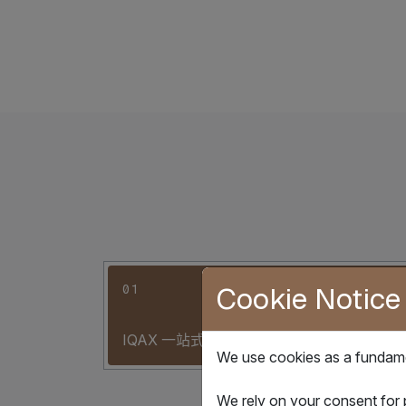
Cookie Notice
01
IQAX 一站式解决方案
We use cookies as a fundamen
We rely on your consent for