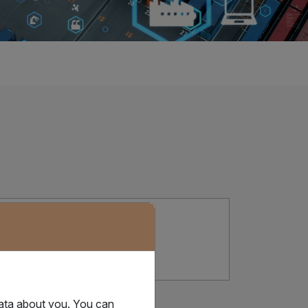
AX电子提单(IQAX eBL)
data about you. You can