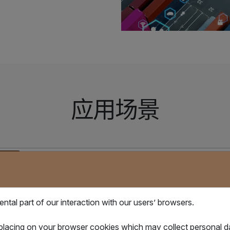
应用场景
02
03
智能集装箱与物联网方案
IQ
tal part of our interaction with our users’ browsers.
 placing on your browser cookies which may collect personal 