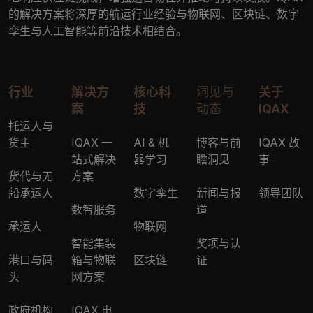
的解决方案将深厚的航运行业经验与物联网、区块链、数字
孪生与人工智能等前沿技术相结合。
行业
解决方
核心科
洞见与
关于
案
技
动态
IQAX
托运人与
货主
IQAX 一
AI & 机
博客与前
IQAX 故
站式解决
器学习
瞻洞见
事
货代与无
方案
船承运人
数字孪生
新闻与报
领导团队
数智服务
道
承运人
物联网
智能集装
奖项与认
港口与码
箱与物联
区块链
证
头
网方案
政府机构
IQAX 电