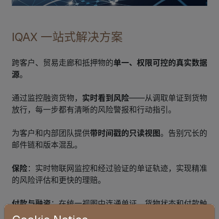
IQAX 一站式解决方案
跨客户、贸易走廊和抵押物的
单一、权限可控的真实数据
源
。
通过监控融资货物，
实时看到风险
——从调取单证到货物
放行，每一步都有清晰的风险警报和行动指引。
为客户和内部团队提供
带时间戳的只读视图
。告别冗长的
邮件链和版本混乱。
保险
：实时物联网监控和经过验证的单证轨迹，实现精准
的风险评估和更快的理赔。
付款与融资
：在统一视图中连通单证、货物状态和付款触
发条件。