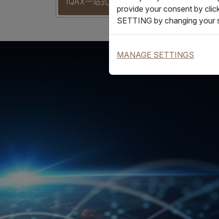
IQAX一站式解决方案
数智
provide your consent by clic
SETTING by changing your s
MANAGE SETTINGS