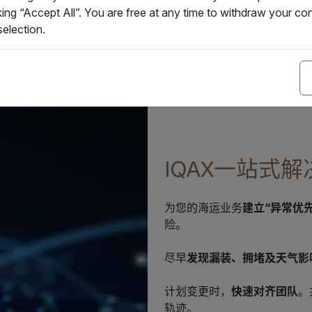
服务
智能集装箱与物联网方案
king “Accept All”. You are free at any time to withdraw your 
election.
IQAX一站式
为您的海运业务
建立“异常优
险。
尽早
发现漏装、拥堵及天气影
计划变更时，
快速对齐团队
。
轨迹。