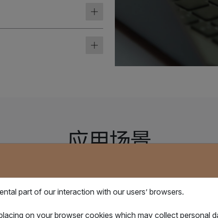
应用场景
tal part of our interaction with our users’ browsers.
03
 placing on your browser cookies which may collect personal 