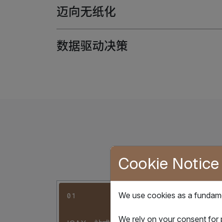
迈向无纸化
数据驱动决策
Cookie Notice
We use cookies as a fundamen
01
02
We rely on your consent for