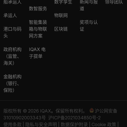
船承运人
数字孪生
新闻与报
领导团队
数智服务
道
承运人
物联网
智能集装
奖项与认
港口与码
箱与物联
区块链
证
头
网方案
政府机构
IQAX 电
（监管、
子提单
海关）
金融机构
（银行、
保险）
版权所有 © 2026 IQAX
。
保留所有权利。
沪公网安备
31010902003343号
沪ICP备2021034850号-2
使用条款
|
隐私与安全声明
|
数据保护附录
|
Cookie 政策
|