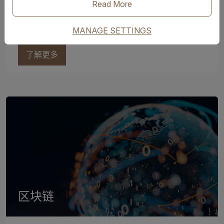
Read More
动。系统自动记录节点并触发即时警报—支持快速决
策以保护货物并让客户随时掌握动态。
MANAGE SETTINGS
了解更多
区块链