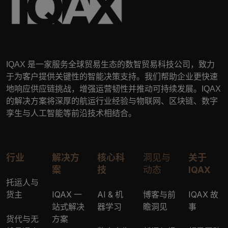
IQAX
是一家服务全球贸易生态的数智贸易科技公司，致力
于为客户提供关键性的智能决策支持。我们帮助企业更快速
地响应供应链挑战，增强运营韧性并推动可持续发展。
IQAX
的解决方案将深厚的航运行业经验与物联网、区块链、数字
孪生与人工智能等前沿技术相结合。
行业
解决方
核心科
洞见与
关于
案
技
动态
IQAX
托运人与
货主
IQAX 一
AI & 机
博客与前
IQAX 故
站式解决
器学习
瞻洞见
事
货代与无
方案