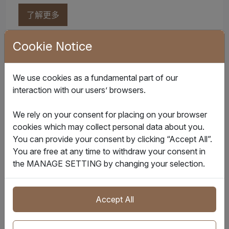
了解更多
Cookie Notice
We use cookies as a fundamental part of our
interaction with our users’ browsers.
We rely on your consent for placing on your browser
cookies which may collect personal data about you.
You can provide your consent by clicking “Accept All”.
You are free at any time to withdraw your consent in
物联网
the MANAGE SETTING by changing your selection.
我们的
智能集装箱与物联网平台
将实时的设备数据输
Accept All
入
IQAX OneSuite 智能贸易方案套件
套件中的各个解
决方案，实时监控货物的位置、温度、开门活动和震