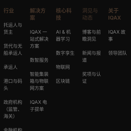
行业
解决方
核心科
洞见与
关于
案
技
动态
IQAX
托运人与
货主
IQAX 一
AI & 机
博客与前
IQAX 故
站式解决
器学习
瞻洞见
事
货代与无
方案
船承运人
数字孪生
新闻与报
领导团队
数智服务
道
承运人
物联网
智能集装
奖项与认
港口与码
箱与物联
区块链
证
头
网方案
政府机构
IQAX 电
（监管、
子提单
海关）
金融机构