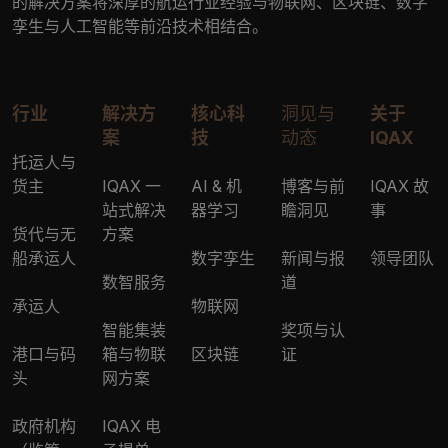
的解决方案将深厚的航运行业经验与物联网、区块链、数字
孪生与人工智能等前沿技术相结合。
行业
解决方
核心科
洞见与
关于
案
技
动态
IQAX
托运人与
货主
IQAX 一
AI & 机
博客与前
IQAX 故
站式解决
器学习
瞻洞见
事
货代与无
方案
船承运人
数字孪生
新闻与报
领导团队
数智服务
道
承运人
物联网
智能集装
奖项与认
港口与码
箱与物联
区块链
证
头
网方案
政府机构
IQAX 电