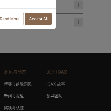
Read More
Accept All
么优势？
的电子提单解决方案吗？
AX eBL账户，是否需要针
洞见与动态
关于 IQAX
博客与前瞻洞见
IQAX 故事
受让人，其他人有权获取
用户账户和公司权限？
新闻与报道
领导团队
奖项与认证