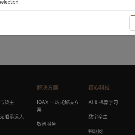
election.
1. 采用电子提单有哪些优势？
2. IQAX 电子提单和海运单相比有什
1. IQAX eBL是IG P&I Club 批准
1. 使用IQAX eBL是否需要任何设置？
2. IQAX eBL支持哪种类型的提单？
2. 谁需要注册IQAX eBL账户？
3. 如果我已经针对其他承运人注册了IQ
解决方案
核心科技
3. IQAX eBL是否安全？
对新的承运人重新注册？
与货主
IQAX 一站式解决方
AI & 机器学习
4. 除了电子提单指定相关方或其指定
案
4. 如何在IQAX eBL系统内管理我的
无船承运人
数字孪生
IQAX eBL上流转的电子提单吗？
数智服务
物联网