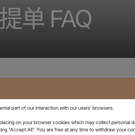
子提单 FAQ
常见问题
单相关问题及解答。为便于阅读，文内以产品英文名IQAX eBL简称
tal part of our interaction with our users’ browsers.
 placing on your browser cookies which may collect personal 
king “Accept All”. You are free at any time to withdraw your 