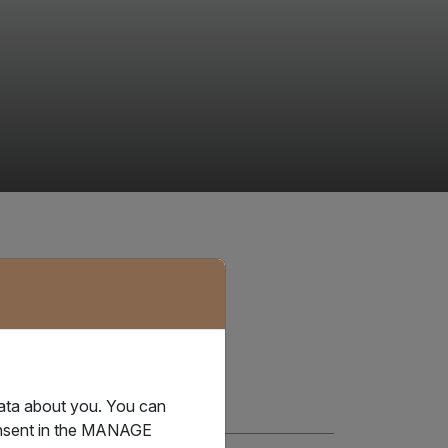
IQAX电子提单。
data about you. You can
consent in the MANAGE