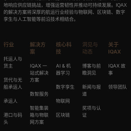
地响应供应链挑战，增强运营韧性并推动可持续发展。
IQAX
的解决方案将深厚的航运行业经验与物联网、区块链、数字
孪生与人工智能等前沿技术相结合。
行业
解决方
核心科
洞见与
关于
案
技
动态
IQAX
托运人与
货主
IQAX 一
AI & 机
博客与前
IQAX 故
站式解决
器学习
瞻洞见
事
货代与无
方案
船承运人
数字孪生
新闻与报
领导团队
数智服务
道
承运人
物联网
智能集装
奖项与认
港口与码
箱与物联
区块链
证
头
网方案