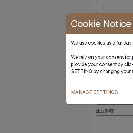
姓氏
*
Cookie Notice
We use cookies as a fundamen
公司名称
*
We rely on your consent for
provide your consent by clic
国家 / 地区
SETTING by changing your s
电话号码
*
MANAGE SETTINGS
企业邮箱
*