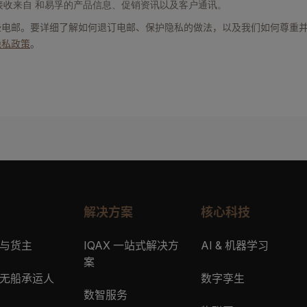
接收来自 和易孚的产品信息、促销资讯以及客户通讯。
些电邮。要详细了解如何退订电邮、保护隐私的做法，以及我们如何尊重
隐私政策
。
解决方案
核心科技
与货主
IQAX 一站式解决方
AI & 机器学习
案
无船承运人
数字孪生
数智服务