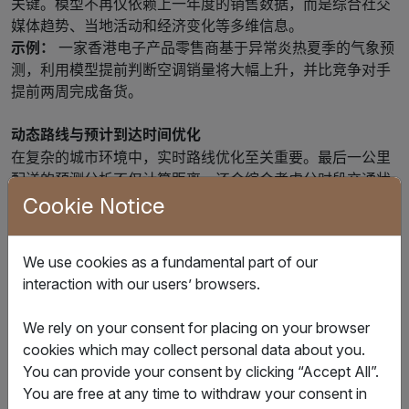
关键。模型不再仅依赖上一年度的销售数据，而是综合社交
媒体趋势、当地活动和经济变化等多维信息。
示例：
一家香港电子产品零售商基于异常炎热夏季的气象预
测，利用模型提前判断空调销量将大幅上升，并比竞争对手
提前两周完成备货。
动态路线与预计到达时间优化
在复杂的城市环境中，实时路线优化至关重要。最后一公里
配送的预测分析不仅计算距离，还会综合考虑分时段交通状
况、停车位可用性以及高层建筑电梯等候时间。
Cookie Notice
示例：
某物流车队利用算法预测集装箱码头周边可能出现的
交通拥堵，系统在司机进入拥堵区域前自动重新规划路线，
We use cookies as a fundamental part of our
确保按时交付。
interaction with our users’ browsers.
预测性车队维护
We rely on your consent for placing on your browser
物流车队的预测性维护将维护方式从「定期计划」转变为基
cookies which may collect personal data about you.
于「实时运行状态」的动态管理。
You can provide your consent by clicking “Accept All”.
示例：
传感器检测到一辆配送卡车车轴出现轻微振动，人工
You are free at any time to withdraw your consent in
智能预测其将在 500 公里内发生故障。车辆被安排在空闲时