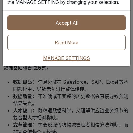
the MANAGE SETTING by changing your selection.
段进行检修，从而避免途中抛锚导致错过交付窗口。
实施预测性物流：战略路线图
Accept All
引入供应链预测性物流是一项长期工程，需要清晰的战略路
线图，以应对技术与组织文化层面的双重转变。
Read More
需要克服的常见挑战
MANAGE SETTINGS
实施预测性物流面临的挑战往往并非技术本身，而更多源于
数据基础和管理方式。
数据孤岛：
信息分散在 Salesforce、SAP、Excel 等不
同系统中，导致无法进行整体建模。
数据质量：
不准确或不完整的历史数据会直接导致预测
结果失真。
人才缺口：
既精通数据科学，又理解供应链业务细节的
复合型人才相对稀缺。
变革管理：
需要说服传统物流管理者相信算法判断，而
非完全依赖个人经验。