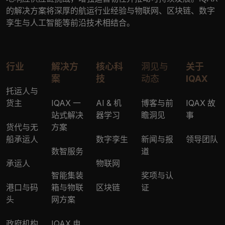
的解决方案将深厚的航运行业经验与物联网、区块链、数字
孪生与人工智能等前沿技术相结合。
行业
解决方
核心科
洞见与
关于
案
技
动态
IQAX
托运人与
货主
IQAX 一
AI & 机
博客与前
IQAX 故
站式解决
器学习
瞻洞见
事
货代与无
方案
船承运人
数字孪生
新闻与报
领导团队
数智服务
道
承运人
物联网
智能集装
奖项与认
港口与码
箱与物联
区块链
证
头
网方案
政府机构
IQAX 电