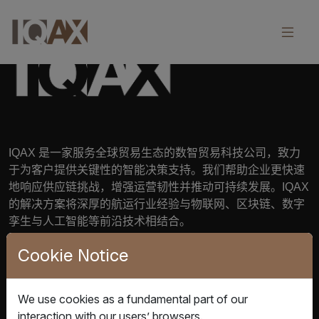
IQAX
是一家服务全球贸易生态的数智贸易科技公司，致力
于为客户提供关键性的智能决策支持。我们帮助企业更快速
地响应供应链挑战，增强运营韧性并推动可持续发展。
IQAX
的解决方案将深厚的航运行业经验与物联网、区块链、数字
孪生与人工智能等前沿技术相结合。
Cookie Notice
行业
解决方
核心科
洞见与
关于
We use cookies as a fundamental part of our
案
技
动态
IQAX
interaction with our users’ browsers.
托运人与