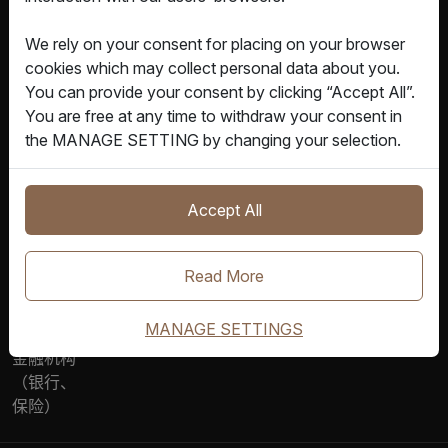
货主
IQAX 一
AI & 机
博客与前
IQAX 故
We rely on your consent for placing on your browser
站式解决
器学习
瞻洞见
事
cookies which may collect personal data about you.
货代与无
方案
You can provide your consent by clicking “Accept All”.
船承运人
数字孪生
新闻与报
领导团队
You are free at any time to withdraw your consent in
数智服务
道
the MANAGE SETTING by changing your selection.
承运人
物联网
智能集装
奖项与认
港口与码
箱与物联
区块链
证
Accept All
头
网方案
政府机构
IQAX 电
Read More
（监管、
子提单
海关）
MANAGE SETTINGS
金融机构
（银行、
保险）